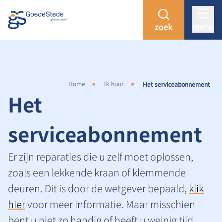
zoek
menu
Home
Ik huur
Het serviceabonnement
Het
serviceabonnement
Er zijn reparaties die u zelf moet oplossen,
zoals een lekkende kraan of klemmende
deuren. Dit is door de wetgever bepaald,
klik
hier
voor meer informatie. Maar misschien
bent u niet zo handig of heeft u weinig tijd.